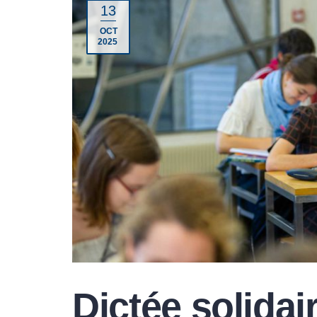
13
OCT
2025
Dictée solidai