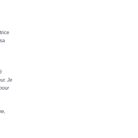
trice
 sa
é
ur. Je
 pour
me,