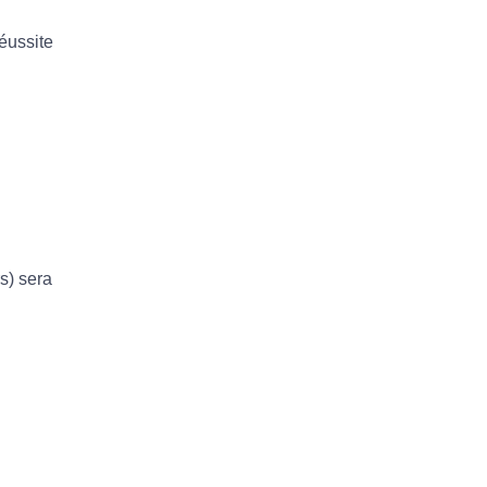
réussite
rs) sera