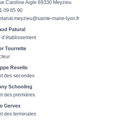
ue Caroline Aigle 69330 Meyzieu
1 09 85 90
etariat.meyzieu@sainte-marie-lyon.fr
ud Patural
 d’établissement
er Tourrette
cteur
ippe Revello
et des secondes
ony Schooling
et des premières
o Gervex
et des terminales