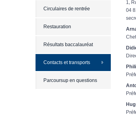
1, R
Circulaires de rentrée
04 8
secr
Restauration
Arna
Chef
Résultats baccalauréat
Didi
Dire
Contacts et transports
Phil
Préf
Parcoursup en questions
Ant
Préf
Hug
Préf