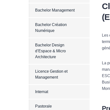
C
Bachelor Management
(
Bachelor Création
Numérique
Les 
term
Bachelor Design
géné
d’Espace & Micro
Architecture
La p
mana
Licence Gestion et
ESCP
Management
Busi
Mont
Internat
Pastorale
Pr