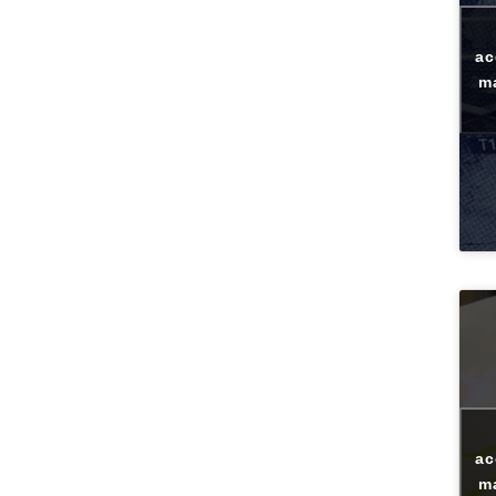
ac
ma
ac
ma