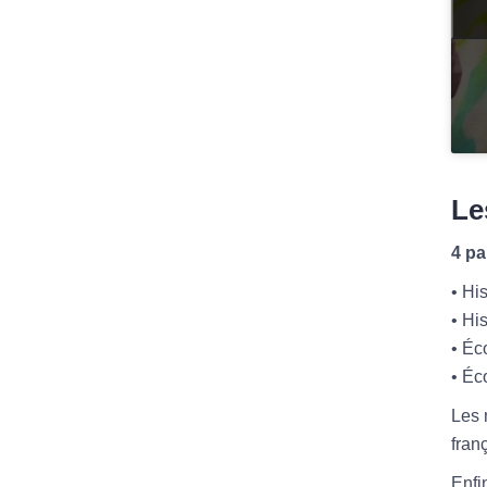
Le
4 pa
• Hi
• Hi
• Éc
• Éc
Les 
fran
Enfi