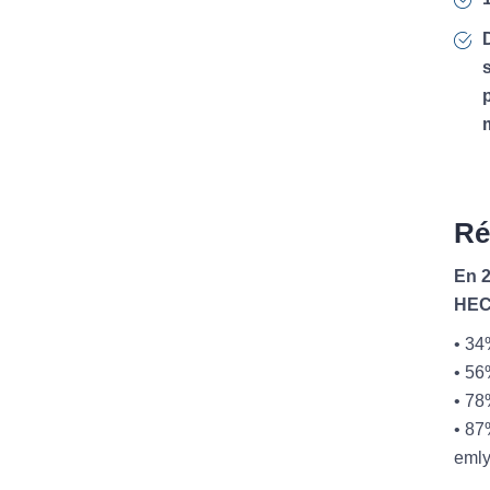
D
s
p
m
Ré
En 2
HEC
• 34
• 56
• 78
• 87
emly