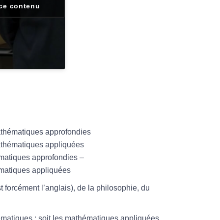
ce contenu
athématiques approfondies
mathématiques appliquées
ématiques approfondies –
ématiques appliquées
 forcément l’anglais), de la philosophie, du
ématiques : soit les mathématiques appliquées