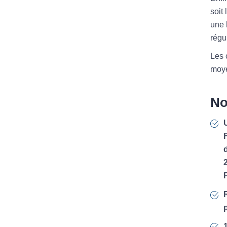
soit
une 
régu
Les 
moye
No
F
2
p
1