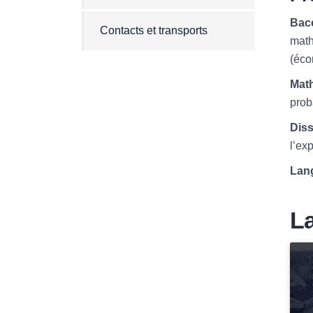
Bacc
Contacts et transports
math
(éco
Math
proba
Diss
l’ex
Lang
La