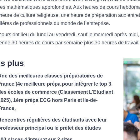
 les mathématiques approfondies. Aux heures de cours hebdomada
heure de culture religieuse, une heure de préparation aux entret
lières de professionnels du monde de l’entreprise.
cours ont lieu du lundi au vendredi, sauf le mercredi après-midi
nne 30 heures de cours par semaine plus 30 heures de travail
s plus
Une des meilleures classes préparatoires de
rance (4e meilleure prépa pour intégrer le top 3
des écoles de commerce (Classement L’Etudiant
025), 1ère prépa ECG hors Paris et Ile-de-
France,
Rencontres régulières des étudiants avec leur
rofesseur principal ou le préfet des études
00 places d’internat sur 3 sites