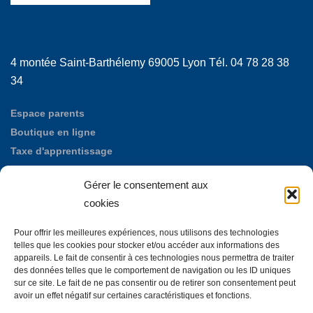
4 montée Saint-Barthélemy 69005 Lyon Tél. 04 78 28 38
34
Espace parents
Boutique en ligne
Taxe d'apprentissage
Réseau Alumni
Gérer le consentement aux
Nos offres d'emploi
cookies
Fondation des Maristes de Puylata
Autres établissements maristes
Pour offrir les meilleures expériences, nous utilisons des technologies
La Neylière, maison d'accueil mariste
telles que les cookies pour stocker et/ou accéder aux informations des
appareils. Le fait de consentir à ces technologies nous permettra de traiter
des données telles que le comportement de navigation ou les ID uniques
sur ce site. Le fait de ne pas consentir ou de retirer son consentement peut
avoir un effet négatif sur certaines caractéristiques et fonctions.