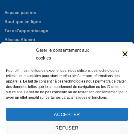
Espace parents
Boutique en ligne
Taxe d'apprentissage
Réseau Alumni
Nos offres d'emploi
Gérer le consentement aux
Fondation des Maristes de Puylata
cookies
Autres établissements maristes
Pour offrir les meilleures expériences, nous utilisons des technologies
La Neylière, maison d'accueil mariste
telles que les cookies pour stocker et/ou accéder aux informations des
appareils. Le fait de consentir à ces technologies nous permettra de traiter
des données telles que le comportement de navigation ou les ID uniques
sur ce site. Le fait de ne pas consentir ou de retirer son consentement peut
avoir un effet négatif sur certaines caractéristiques et fonctions.
ACCEPTER
REFUSER