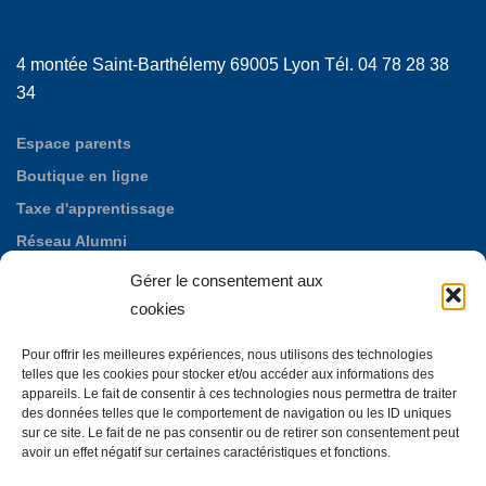
4 montée Saint-Barthélemy 69005 Lyon Tél. 04 78 28 38
34
Espace parents
Boutique en ligne
Taxe d'apprentissage
Réseau Alumni
Nos offres d'emploi
Gérer le consentement aux
Fondation des Maristes de Puylata
cookies
Autres établissements maristes
Pour offrir les meilleures expériences, nous utilisons des technologies
La Neylière, maison d'accueil mariste
telles que les cookies pour stocker et/ou accéder aux informations des
appareils. Le fait de consentir à ces technologies nous permettra de traiter
des données telles que le comportement de navigation ou les ID uniques
sur ce site. Le fait de ne pas consentir ou de retirer son consentement peut
avoir un effet négatif sur certaines caractéristiques et fonctions.