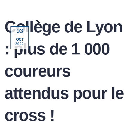
Collège de Lyon
03
OCT
: plus de 1 000
2022
coureurs
attendus pour le
cross !