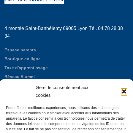
4 montée Saint-Barthélemy 69005 Lyon Tél. 04 78 28 38
34
Espace parents
Boutique en ligne
Taxe d'apprentissage
Réseau Alumni
Nos offres d'emploi
Gérer le consentement aux
Fondation des Maristes de Puylata
cookies
Autres établissements maristes
Pour offrir les meilleures expériences, nous utilisons des technologies
La Neylière, maison d'accueil mariste
telles que les cookies pour stocker et/ou accéder aux informations des
appareils. Le fait de consentir à ces technologies nous permettra de traiter
des données telles que le comportement de navigation ou les ID uniques
sur ce site. Le fait de ne pas consentir ou de retirer son consentement peut