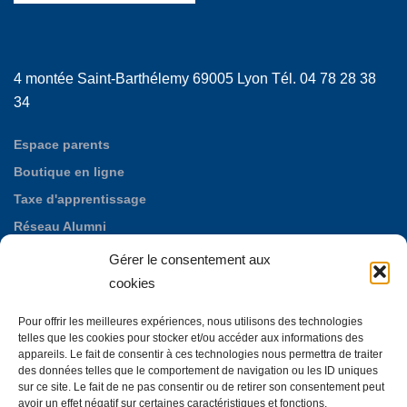
4 montée Saint-Barthélemy 69005 Lyon Tél. 04 78 28 38
34
Espace parents
Boutique en ligne
Taxe d'apprentissage
Réseau Alumni
Nos offres d'emploi
Gérer le consentement aux
Fondation des Maristes de Puylata
cookies
Autres établissements maristes
Pour offrir les meilleures expériences, nous utilisons des technologies
La Neylière, maison d'accueil mariste
telles que les cookies pour stocker et/ou accéder aux informations des
appareils. Le fait de consentir à ces technologies nous permettra de traiter
des données telles que le comportement de navigation ou les ID uniques
sur ce site. Le fait de ne pas consentir ou de retirer son consentement peut
avoir un effet négatif sur certaines caractéristiques et fonctions.