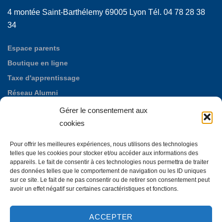
4 montée Saint-Barthélemy 69005 Lyon Tél. 04 78 28 38
34
Espace parents
Boutique en ligne
Taxe d'apprentissage
Réseau Alumni
Nos offres d'emploi
Gérer le consentement aux
Fondation des Maristes de Puylata
cookies
Autres établissements maristes
Pour offrir les meilleures expériences, nous utilisons des technologies
La Neylière, maison d'accueil mariste
telles que les cookies pour stocker et/ou accéder aux informations des
appareils. Le fait de consentir à ces technologies nous permettra de traiter
des données telles que le comportement de navigation ou les ID uniques
sur ce site. Le fait de ne pas consentir ou de retirer son consentement peut
avoir un effet négatif sur certaines caractéristiques et fonctions.
ACCEPTER