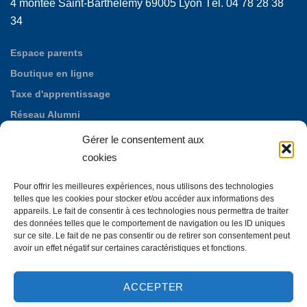
4 montée Saint-Barthélemy 69005 Lyon Tél. 04 78 28 38
34
Espace parents
Boutique en ligne
Taxe d'apprentissage
Réseau Alumni
Nos offres d'emploi
Gérer le consentement aux
Fondation des Maristes de Puylata
cookies
Autres établissements maristes
Pour offrir les meilleures expériences, nous utilisons des technologies
La Neylière, maison d'accueil mariste
telles que les cookies pour stocker et/ou accéder aux informations des
appareils. Le fait de consentir à ces technologies nous permettra de traiter
des données telles que le comportement de navigation ou les ID uniques
sur ce site. Le fait de ne pas consentir ou de retirer son consentement peut
avoir un effet négatif sur certaines caractéristiques et fonctions.
ACCEPTER