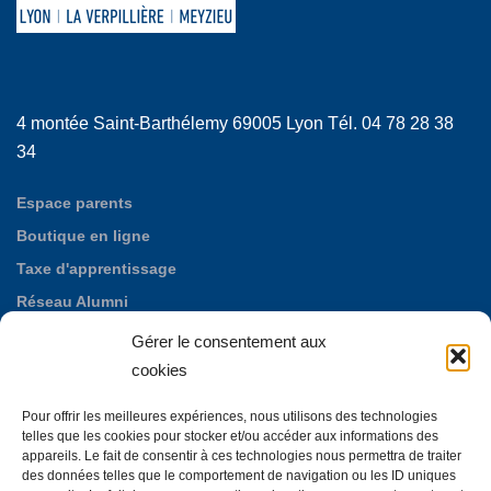
4 montée Saint-Barthélemy 69005 Lyon Tél. 04 78 28 38
34
Espace parents
Boutique en ligne
Taxe d'apprentissage
Réseau Alumni
Nos offres d'emploi
Gérer le consentement aux
Fondation des Maristes de Puylata
cookies
Autres établissements maristes
Pour offrir les meilleures expériences, nous utilisons des technologies
La Neylière, maison d'accueil mariste
telles que les cookies pour stocker et/ou accéder aux informations des
appareils. Le fait de consentir à ces technologies nous permettra de traiter
des données telles que le comportement de navigation ou les ID uniques