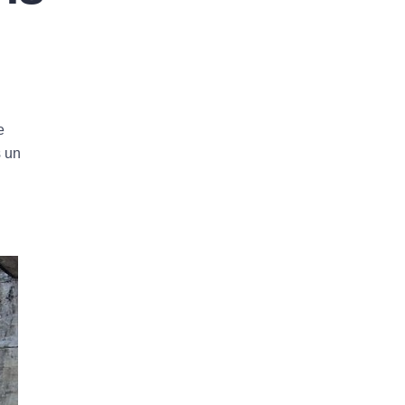
e
s un