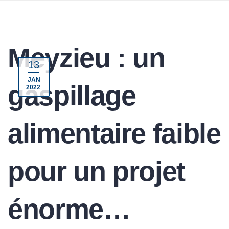
Meyzieu : un
13
JAN
gaspillage
2022
alimentaire faible
pour un projet
énorme…